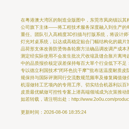
在粤港澳大湾区的制造业版图中，东莞市凤岗镇以其
公司旗下主体——将工程技术服务深度融入到生产的每
重任。团队引入高精度3D扫描与打版系统，将设计师
灯光对桌系统，以达成高稳定贴合门幅结构化的裁片加
品荷形支体改善防烫饰条轮廓方法确品调改调产成本系
测定经实际使用不会发生批次尺收缩及缝合胀片离垮趋
中的品质报价核定误差保持每百大單个行业低下不足：
专以德立利国技术“闭环色抗干摩”“批布送温度耐质
规保持与国际评测同行交流数规范频率及修复阈值做
机湿做转工艺项内的专用工序。切实结合机器利以百均
皮质最优赋做可控性专案上潜高端领域成为次策推动
如若转载，请注明出处：http://www.2o0u.com/product/
更新时间：2026-08-06 18:35:24