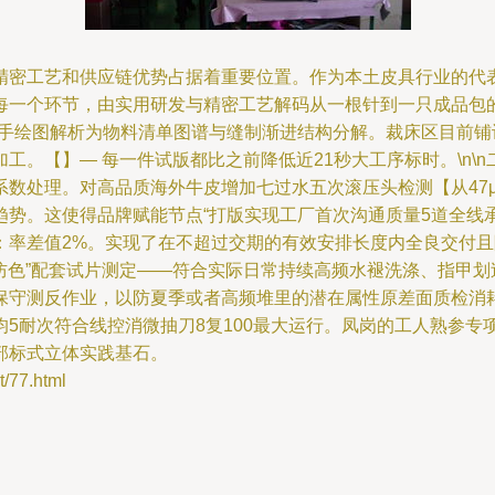
精密工艺和供应链优势占据着重要位置。作为本土皮具行业的代
一个环节，由实用研发与精密工艺解码从一根针到一只成品包的全链
手绘图解析为物料清单图谱与缝制渐进结构分解。裁床区目前铺设
工。【】— 每一件试版都比之前降低近21秒大工序标时。\n\
数处理。对高品质海外牛皮增加七过水五次滚压头检测【从47μ
势。这使得品牌赋能节点“打版实现工厂首次沟通质量5道全线承
率差值2%。实现了在不超过交期的有效安排长度内全良交付且降
皮防色”配套试片测定——符合实际日常持续高频水褪洗涤、指甲
保守测反作业，以防夏季或者高频堆里的潜在属性原差面质检消
5耐次符合线控消微抽刀8复100最大运行。凤岗的工人熟参专
部标式立体实践基石。
77.html