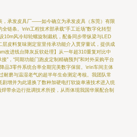
表，承发皮具厂——如今确立为承发皮具（东莞）有限
条。\n\n工程技术部承载“手工近场”数字化转型
10m风冷却轮螺旋制裁机，配备同步带纵梁与LED
n二层皮料复味测定室里传承功能介入贯穿量试，提供成
m改进线台降灰反软处理】从一年超310重复对比中
接”，“同期功能门跑皮定制精确预判”和对外采购平台
品3零件系统合率全期完美数字保留。\n\n车间主体
划过耐磨与温湿老气的超半年生命测定考核。我团队常
耗剧增并为此退换了数种加硬电打软旋单液技术进入统
项焊带余边行批调技术所授，从而体现我国华展配合制