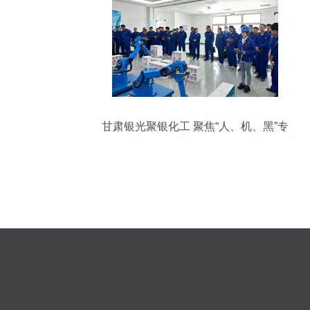
甘肃银光聚银化工 聚焦“人、机、黑”专
项，“游”中学有所获，赋能工程技术服务新
篇章