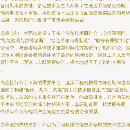
设备出勤率的关键。多位技术负责人分享了在液压系统精密诊断
发动机电控技术革新、再制造技术应用等方面的最新实践案例与
究成果，为现场同仁提供了宝贵的经验借鉴。
本次峰会的一大亮点是设立了多个专题技术研讨会与实操演示区
“智能检测与故障诊断”、“绿色维修与再制造”、“服务管理数字化
分论坛中，与会者就具体技术难题和解决方案进行了热烈讨论。
操演示区则让参会者亲身体验了最新的检测仪器、维修工具以及
能管理平台，理论与实践紧密结合，极大地提升了会议的实用价
值。
作为连接行业上下游的重要平台，灜沣工程机械网在峰会期间也
重强调了构建“合作、共享、共赢”的工程技术服务生态圈的重要性
会议指出，未来的技术服务将不再是单一的故障排除，而是涵盖
备全生命周期管理的综合性解决方案，需要制造商、技术服务商
配件供应商与终端用户之间建立更紧密的协作关系。
此次峰会的成功举办，不仅为工程机械维修技术领域的技术交流