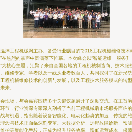
灜沣工程机械网主办、备受行业瞩目的“2018工程机械维修技术
会”在热烈的掌声中圆满落下帷幕。本次峰会以“智能运维，服务升
级”为核心主题，汇聚了来自全国各地的工程机械制造商、技术服
商、维修专家、学者以及一线从业者数百人，共同探讨了在新形
下工程机械维修技术的创新与发展，以及工程技术服务模式的转
与未来。
峰会现场，与会嘉宾围绕多个关键议题展开了深度交流。在主旨
讲环节，行业资深专家深入剖析了当前工程机械后市场服务面临
挑战与机遇，指出随着设备智能化、电动化趋势的加速，传统的
修理念与技术正面临深刻变革。大数据分析、远程故障诊断、预
性维护等智能化手段，正成为提升服务效率、降低运营成本、保