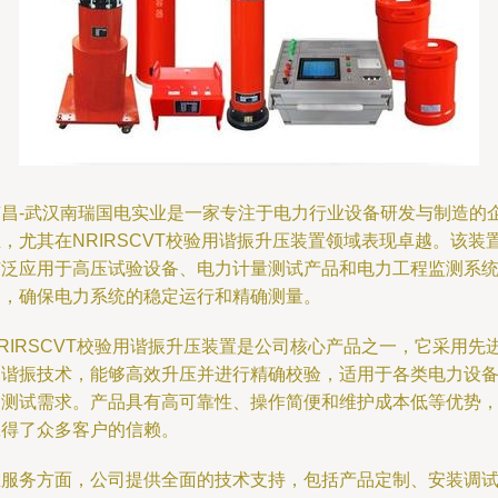
南昌-武汉南瑞国电实业是一家专注于电力行业设备研发与制造的
，尤其在NRIRSCVT校验用谐振升压装置领域表现卓越。该装
广泛应用于高压试验设备、电力计量测试产品和电力工程监测系
中，确保电力系统的稳定运行和精确测量。
RIRSCVT校验用谐振升压装置是公司核心产品之一，它采用先
的谐振技术，能够高效升压并进行精确校验，适用于各类电力设
的测试需求。产品具有高可靠性、操作简便和维护成本低等优势
赢得了众多客户的信赖。
在服务方面，公司提供全面的技术支持，包括产品定制、安装调